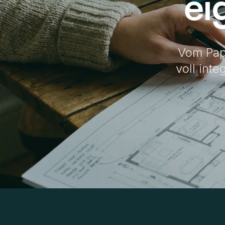
ei
Vom Pap
voll inte