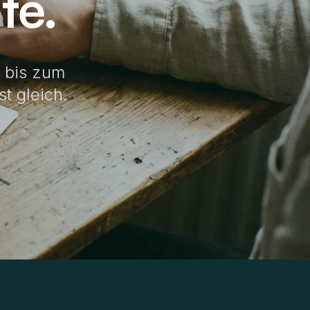
te.
 bis zum
st gleich.