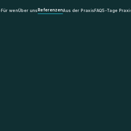
Referenzen
e
Für wen
Über uns
Aus der Praxis
FAQ
5-Tage Prax